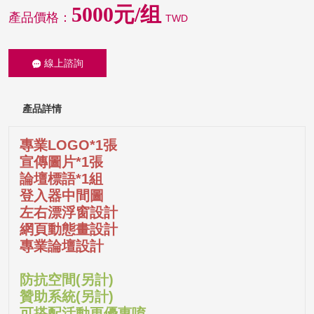
5000元/组
產品價格：
TWD
線上諮詢
產品詳情
專業LOGO*1張
宣傳圖片*1張
論壇標語*1組
登入器中間圖
左右漂浮窗設計
網頁動態畫設計
專業論壇設計
防抗空間(另計)
贊助系統(另計)
可搭配活動更優惠唷