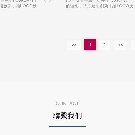
更完美LOGO設計」
ES一直秉持著「更完美LOGO設計」
創新手繪LOGO技···
的理念，堅持運用創新手繪LOGO技··
<<
1
2
>>
CONTACT
聯繫我們