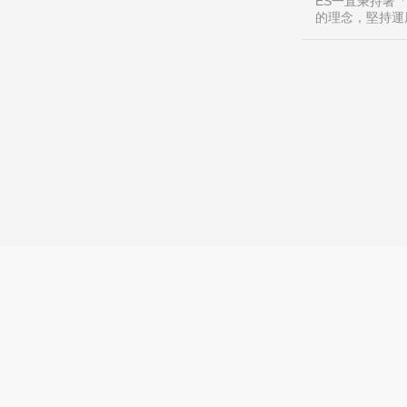
ES一直秉持著「
的理念，堅持運用