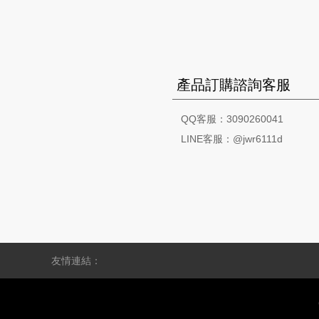
產品訂購諮詢客服
QQ客服：3090260041
LINE客服：@jwr6111d
友情連結：