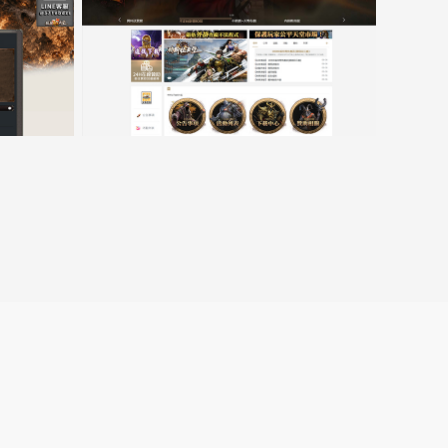
口
15000客戶展示案例6
跳
转
至
lin.