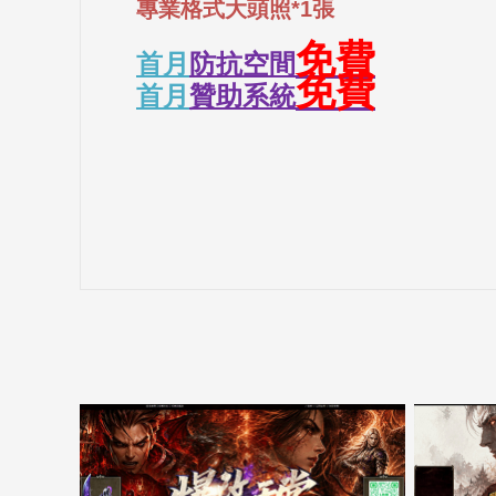
專業格式大頭照*1張
免費
首月
防抗空間
免費
首月
贊助系統