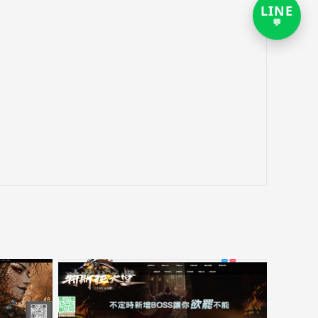
LINE
打
💬
开
LIN
客
服
对
话
链
接，
新
窗