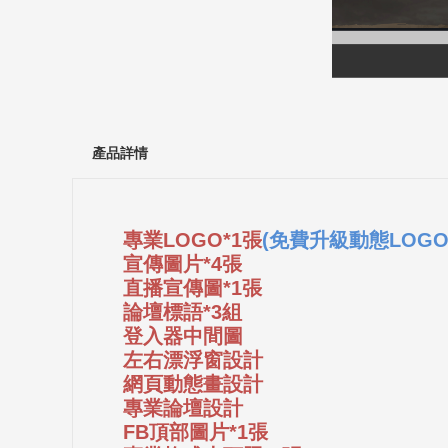
產品詳情
專業LOGO*1張
(免費升級動態LOGO
宣傳圖片*4張
直播宣傳圖*1張
論壇標語*3組
登入器中間圖
左右漂浮窗設計
網頁動態畫設計
專業論壇設計
FB頂部圖片*1張