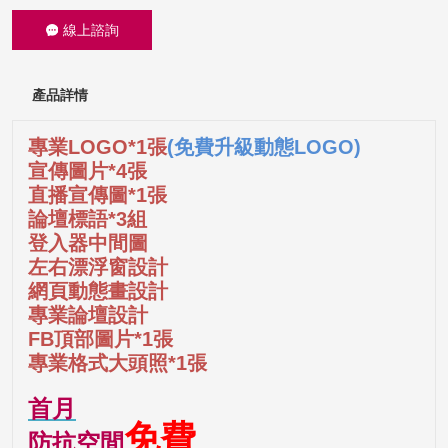
線上諮詢
產品詳情
專業LOGO*1張
(免費升級動態LOGO)
宣傳圖片*4張
直播宣傳圖*1張
論壇標語*3組
登入器中間圖
左右漂浮窗設計
網頁動態畫設計
專業論壇設計
FB頂部圖片*1張
專業格式大頭照*1張
首月
免費
防抗空間