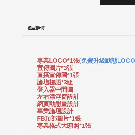
產品詳情
專業LOGO*1張
(免費升級動態LOGO
宣傳圖片*3張
直播宣傳圖*1張
論壇標語*3組
登入器中間圖
左右漂浮窗設計
網頁動態畫設計
專業論壇設計
FB頂部圖片*1張
專業格式大頭照*1張