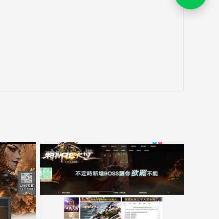
打
开
LIN
客
服
对
话
链
接，
新
窗
15000客戶展示案例6
口