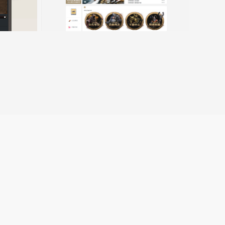
跳
转
至
lin.