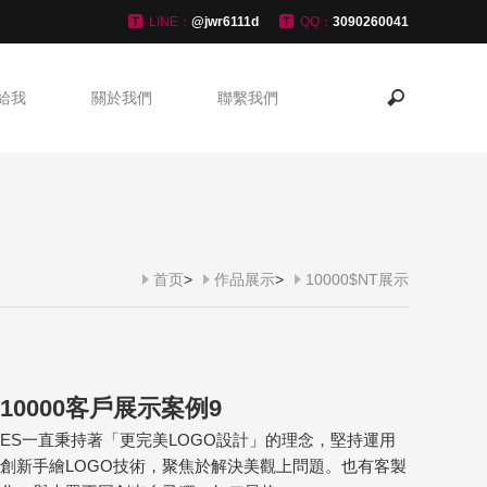
LINE：
@jwr6111d
QQ：
3090260041
給我
關於我們
聯繫我們
首页
>
作品展示
>
10000$NT展示
10000客戶展示案例9
ES一直秉持著「更完美LOGO設計」的理念，堅持運用
創新手繪LOGO技術，聚焦於解決美觀上問題。也有客製