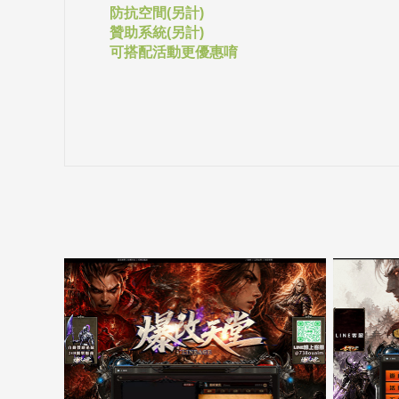
防抗空間(另計)
贊助系統(另計)
可搭配活動更優惠唷
5000客戶展示案例15