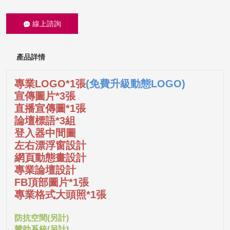
線上諮詢
產品詳情
專業LOGO*1張
(免費升級動態LOGO)
宣傳圖片*3張
直播宣傳圖*1張
論壇標語*3組
登入器中間圖
左右漂浮窗設計
網頁動態畫設計
專業論壇設計
FB頂部圖片*1張
專業格式大頭照*1張
防抗空間(另計)
贊助系統(另計)